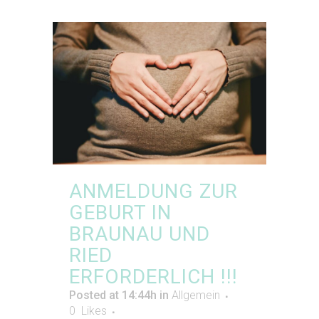
ANMELDUNG ZUR
GEBURT IN
BRAUNAU UND
RIED
ERFORDERLICH !!!
Posted at 14:44h
in
Allgemein
0
Likes