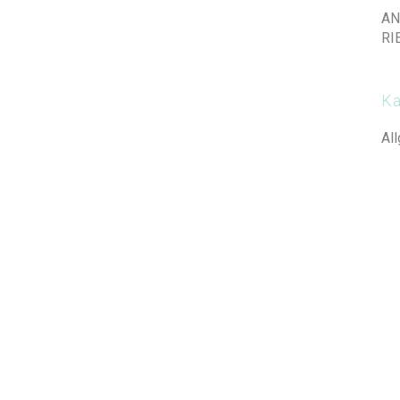
AN
RI
Ka
Al