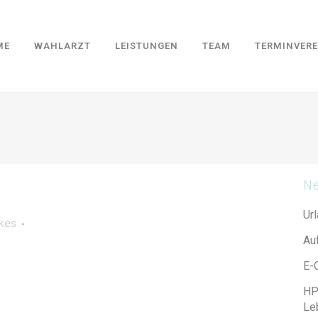
ME
WAHLARZT
LEISTUNGEN
TEAM
TERMINVER
Ne
Ur
ikes
Au
E-
HP
Leb