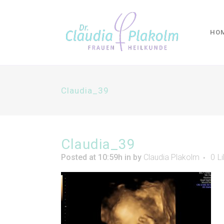
HO
Claudia_39
Claudia_39
Posted at 10:59h
in
by
Claudia Plakolm
0
L