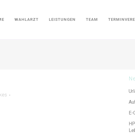
ME
WAHLARZT
LEISTUNGEN
TEAM
TERMINVER
Ne
Ur
ikes
Au
E-
HP
Leb