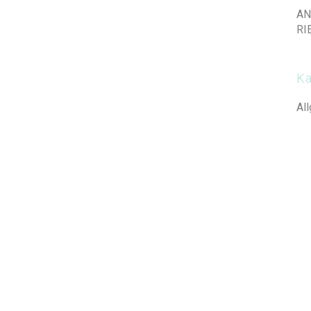
AN
RI
Ka
Al