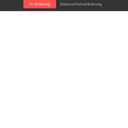
In Ordnung
Datenschutzerklärung
Ordination:
Marktplatz 22, 4873 Frankenburg
Tel.: 07683 / 20632
ordination@dr-plakolm.at
Ordinationszeiten:
Montag 08:00 – 12:00 Uhr
Dienstag 08:00 – 12:00 Uhr
Mittwoch 14:00 – 18:00 Uhr
Freitag 08:00 – 12:00 Uhr