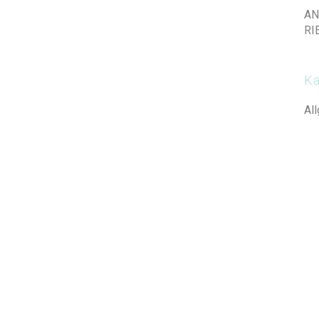
AN
RI
Ka
Al