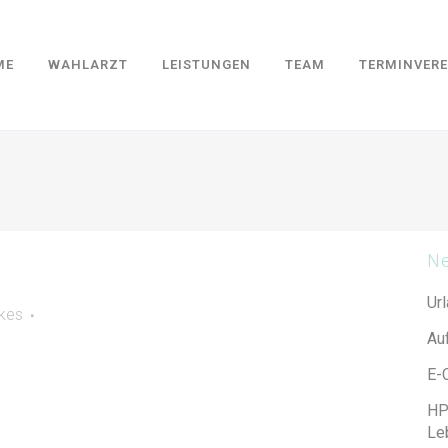
ME
WAHLARZT
LEISTUNGEN
TEAM
TERMINVER
Ne
Ur
ikes
Au
E-
HP
Leb