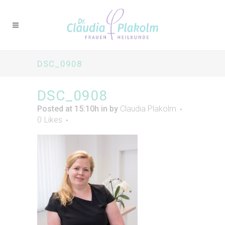
DSC_0908
DSC_0908
Posted at 15:10h
in
by
Claudia Plakolm
0
Likes