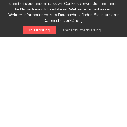
damit einverstanden, dass wir Cookies verwenden um Ihnen
die Nutzerfreundlichkeit dieser Webseite zu verbessern.
Weitere Informationen zum Datenschutz finden Sie in unserer
Datenschutzerklärung.
In Ordnung
Datenschutzerklärung
Ordination:
Marktplatz 22, 4873 Frankenburg
Tel.: 07683 / 20632
ordination@dr-plakolm.at
Ordinationszeiten:
Montag 08:00 – 12:00 Uhr
Dienstag 08:00 – 12:00 Uhr
Mittwoch 14:00 – 18:00 Uhr