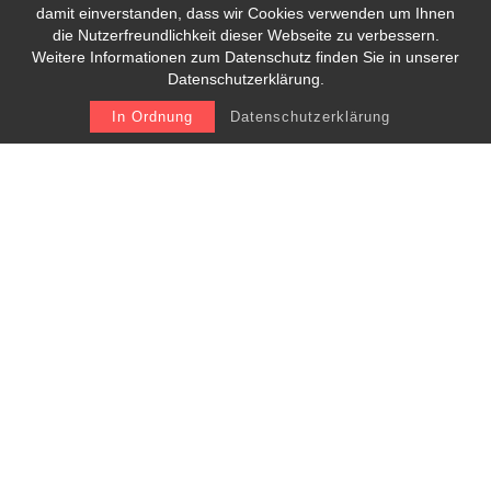
damit einverstanden, dass wir Cookies verwenden um Ihnen
die Nutzerfreundlichkeit dieser Webseite zu verbessern.
Weitere Informationen zum Datenschutz finden Sie in unserer
Datenschutzerklärung.
In Ordnung
Datenschutzerklärung
Ordination:
Marktplatz 22, 4873 Frankenburg
Tel.: 07683 / 20632
ordination@dr-plakolm.at
Ordinationszeiten:
Montag 08:00 – 12:00 Uhr
Dienstag 08:00 – 12:00 Uhr
Mittwoch 14:00 – 18:00 Uhr